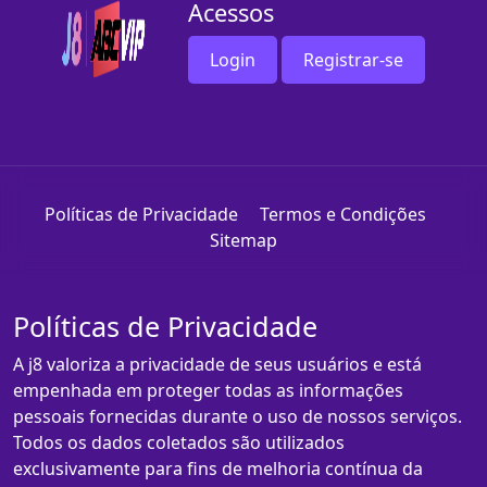
Acessos
Login
Registrar-se
Políticas de Privacidade
Termos e Condições
Sitemap
Políticas de Privacidade
A j8 valoriza a privacidade de seus usuários e está
empenhada em proteger todas as informações
pessoais fornecidas durante o uso de nossos serviços.
Todos os dados coletados são utilizados
exclusivamente para fins de melhoria contínua da